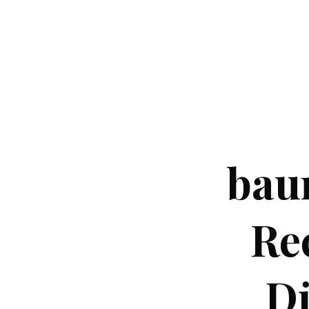
baum
Re
Dü