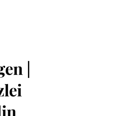
gen |
lei
lin