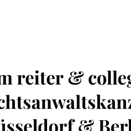
 reiter & colle
chtsanwaltskanz
sseldorf & Ber