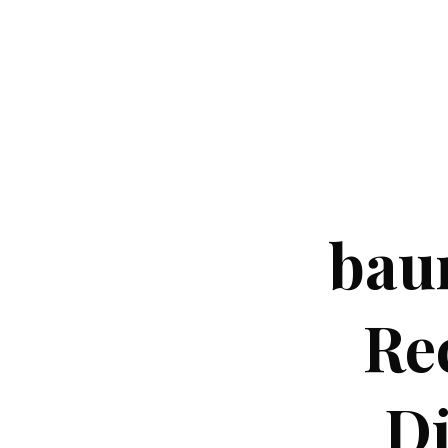
baum
Re
Dü