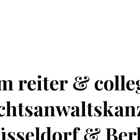
 reiter & colle
chtsanwaltskanz
sseldorf & Ber