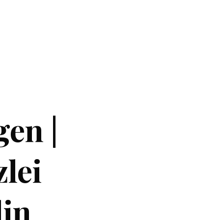
gen |
lei
lin