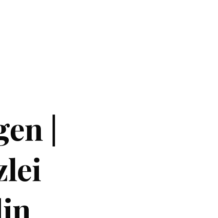
gen |
lei
lin