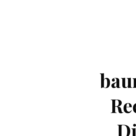
baum
Re
Dü