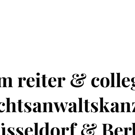
 reiter & colle
chtsanwaltskanz
sseldorf & Ber